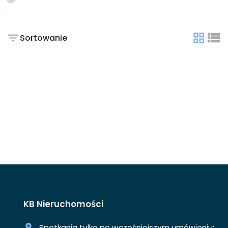
Sortowanie
tabela
list
KB Nieruchomości
Spotkania tylko po wcześniejszym umówieniu: