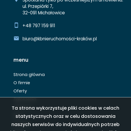
ul. Przepiórki 7,
32-091 Michałowice
+48 797 159 911
biuro@kbnieruchomości-kraków.pl
menu
Strona główna
O firmie
Oferty
Zgłoszenia
Ulubione
Ta strona wykorzystuje pliki cookies w celach
Blog
statystycznych oraz w celu dostosowania
Kontakt
naszych serwisów do indywidualnych potrzeb