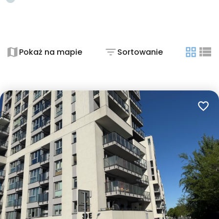
+
−
Pokaż na mapie
Sortowanie
tabela
list
Dodaj