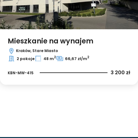
Leaflet
|
© OpenMapTiles
© OpenStreetMap contributors
Mieszkanie na wynajem
Kraków, Stare Miasto
2
2
2 pokoje
48 m
66,67 zł/m
3 200 zł
KBN-MW-415